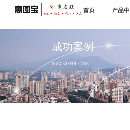
跳
转
首页
产品中
主
到
主
导
要
内
航
容
成功案例
SUCCESSFUL CASE